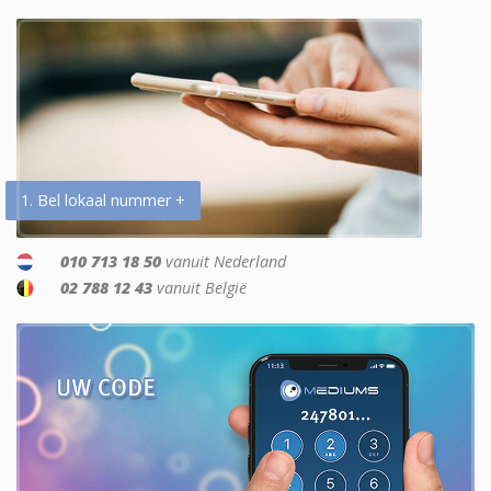
1. Bel lokaal nummer +
010 713 18 50
vanuit Nederland
02 788 12 43
vanuit België