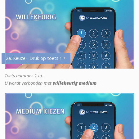
2a. Keuze - Druk op toets 1 +
Toets nummer 1 in.
U wordt verbonden met
willekeurig medium