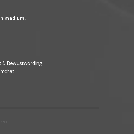
en medium
.
ht & Bewustwording
umchat
den