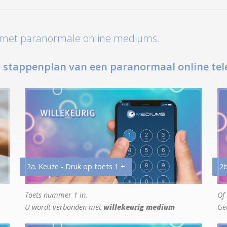
t met paranormale online mediums.
 stappenplan van een paranormaal online tel
2a. Keuze - Druk op toets 1 +
2b
Toets nummer 1 in.
Of 
U wordt verbonden met
willekeurig medium
Ge