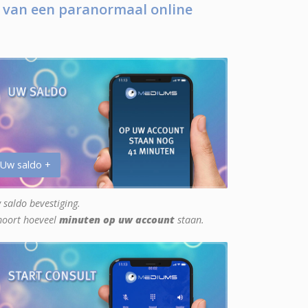
 van een paranormaal online
 Uw saldo +
 saldo bevestiging.
hoort hoeveel
minuten op uw account
staan.