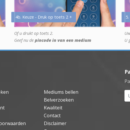
4b. Keuze - Druk op toets 2 +
5.
Of u drukt op toets 2.
Uw
Geef nu de
pincode in van een medium
U 
P
Pa
eken
Mediums bellen
Uw
Belverzoeken
nt
Kwaliteit
Contact
oorwaarden
Disclaimer