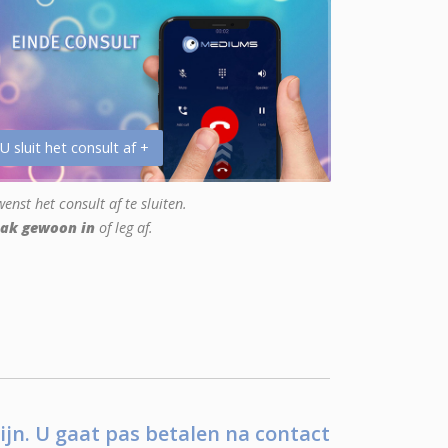
 U sluit het consult af +
enst het consult af te sluiten.
ak gewoon in
of leg af.
ijn. U gaat pas betalen na contact