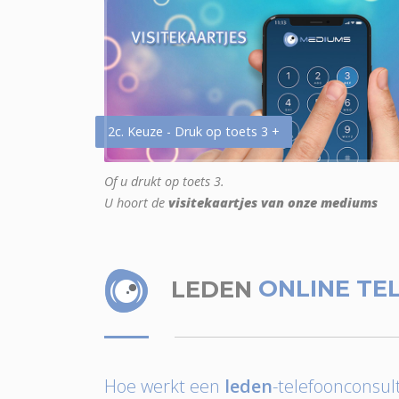
2c. Keuze - Druk op toets 3 +
Of u drukt op toets 3.
U hoort de
visitekaartjes van onze mediums
LEDEN
ONLINE TE
Hoe werkt een
leden
-telefoonconsult