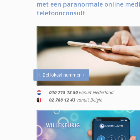
met een paranormale online medi
telefoonconsult.
1. Bel lokaal nummer +
010 713 18 50
vanuit Nederland
02 788 12 43
vanuit België