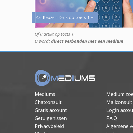
4a. Keuze - Druk op toets 1 +
Of u drukt op toets 1.
U wordt
direct verbonden met een medium
Mediums
Medium zo
Chatconsult
Mailconsult
Gratis account
Login accou
Getuigenissen
F.A.Q
Privacybeleid
Algemene v