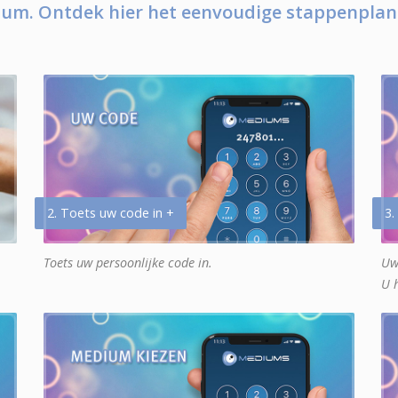
um. Ontdek hier het eenvoudige stappenplan
2. Toets uw code in +
3.
Toets uw persoonlijke code in.
Uw
U 