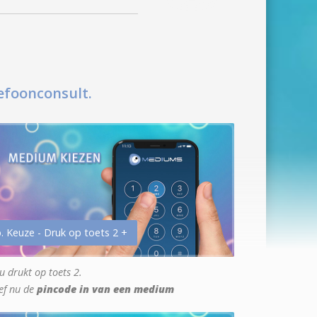
efoonconsult.
. Keuze - Druk op toets 2 +
u drukt op toets 2.
ef nu de
pincode in van een medium