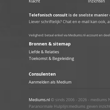
Klacht
Inzichten
Telefonisch consult
is de snelste manier
Liever schriftelijk? Chat en e-mail kan ook, al
Veiligheid: betaal enkel via Mediums.nl-account en de
Bronnen & sitemap
Liefde & Relaties
Toekomst & Begeleiding
Consulenten
Aanmelden als Medium
Mediums.nl
© sinds 2006 - 2026
- mediums N
Paranormale Hulplijn:mediums geven inzich