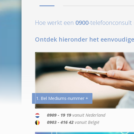
Hoe werkt een
0900
-telefoonconsul
Ontdek hieronder het eenvoudige
1. Bel Mediums-nummer +
0909 - 19 19
vanuit Nederland
0903 - 416 42
vanuit België