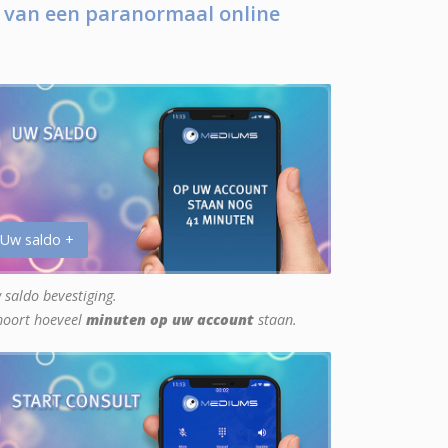
 van een paranormaal online
 Uw saldo +
 saldo bevestiging.
hoort hoeveel
minuten op uw account
staan.