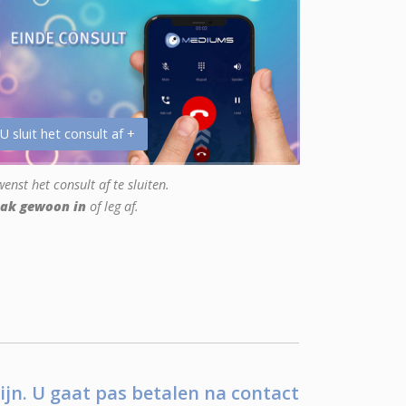
 U sluit het consult af +
enst het consult af te sluiten.
ak gewoon in
of leg af.
ijn. U gaat pas betalen na contact