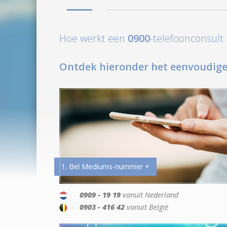
Hoe werkt een
0900
-telefoonconsul
Ontdek hieronder het eenvoudige
1. Bel Mediums-nummer +
0909 - 19 19
vanuit Nederland
0903 - 416 42
vanuit België