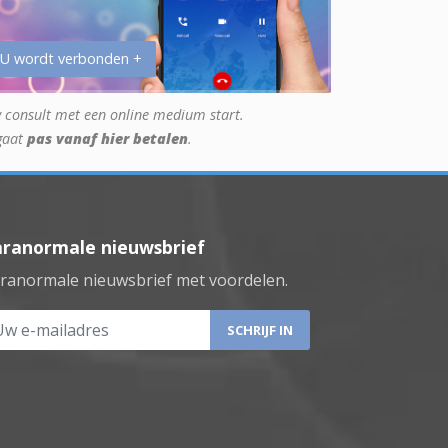
 U wordt verbonden +
 consult met een online medium start.
gaat
pas vanaf hier betalen
.
aranormale nieuwsbrief
ranormale nieuwsbrief met voordelen.
 e-mailadres