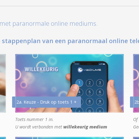
t met paranormale online mediums.
 stappenplan van een paranormaal online tel
2a. Keuze - Druk op toets 1 +
2b
Toets nummer 1 in.
Of 
U wordt verbonden met
willekeurig medium
Ge