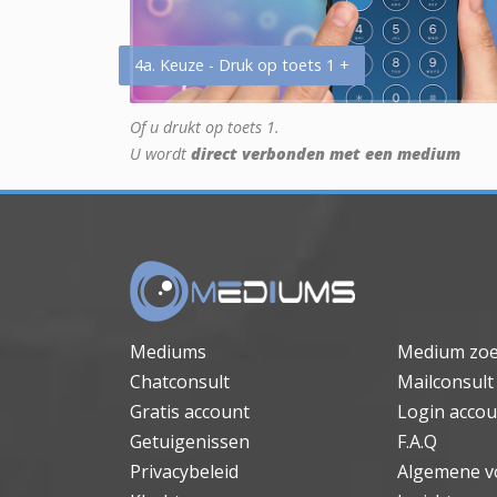
4a. Keuze - Druk op toets 1 +
Of u drukt op toets 1.
U wordt
direct verbonden met een medium
Mediums
Medium zo
Chatconsult
Mailconsult
Gratis account
Login accou
Getuigenissen
F.A.Q
Privacybeleid
Algemene v