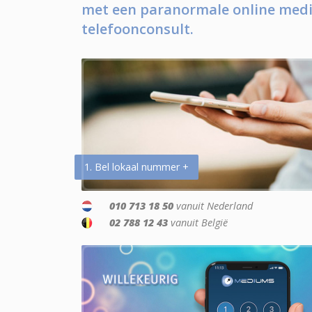
met een paranormale online medi
telefoonconsult.
1. Bel lokaal nummer +
010 713 18 50
vanuit Nederland
02 788 12 43
vanuit België