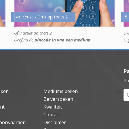
4b. Keuze - Druk op toets 2 +
5.
Of u drukt op toets 2.
Uw
Geef nu de
pincode in van een medium
U 
P
Pa
eken
Mediums bellen
Uw
Belverzoeken
nt
Kwaliteit
Contact
oorwaarden
Disclaimer