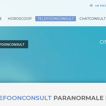
48 ME
E
HOROSCOOP
TELEFOONCONSULT
CHATCONSULT
O
EFOONCONSULT
LEFOONCONSULT
PARANORMALE 