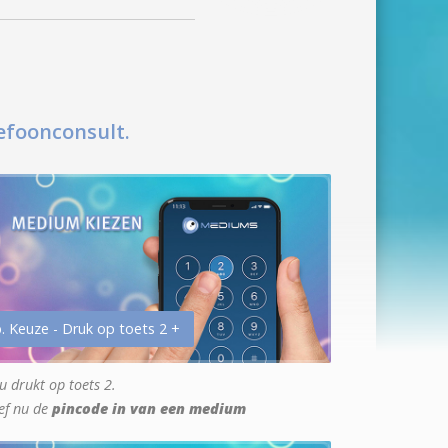
efoonconsult.
. Keuze - Druk op toets 2 +
u drukt op toets 2.
ef nu de
pincode in van een medium