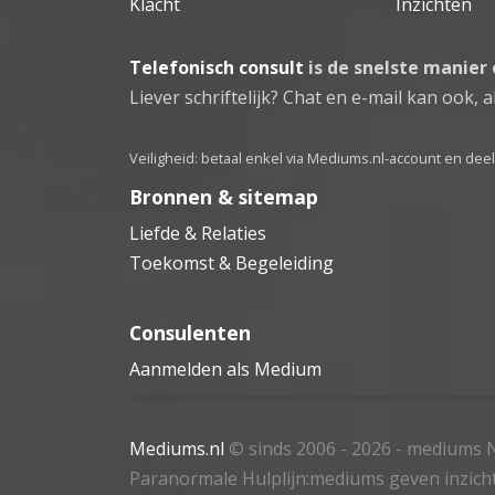
Klacht
Inzichten
Telefonisch consult
is de snelste manier
Liever schriftelijk? Chat en e-mail kan ook, al
Veiligheid: betaal enkel via Mediums.nl-account en de
Bronnen & sitemap
Liefde & Relaties
Toekomst & Begeleiding
Consulenten
Aanmelden als Medium
Mediums.nl
© sinds 2006 - 2026
- mediums N
Paranormale Hulplijn:mediums geven inzich