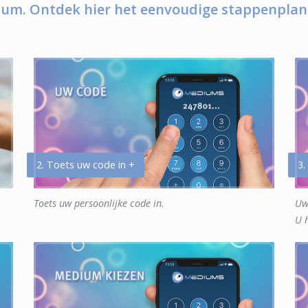
um. Ontdek hier het eenvoudige stappenplan
2. Toets uw code in +
3.
Toets uw persoonlijke code in.
Uw
U 