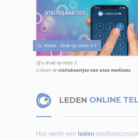
2c. Keuze - Druk op toets 3 +
Of u drukt op toets 3.
U hoort de
visitekaartjes van onze mediums
LEDEN
ONLINE TE
Hoe werkt een
leden
-telefoonconsult