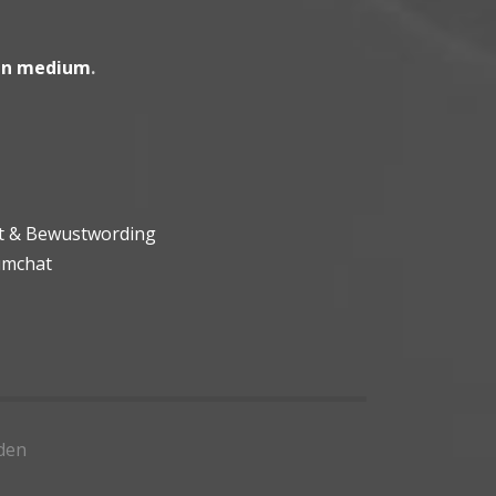
en medium
.
ht & Bewustwording
umchat
den