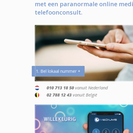
met een paranormale online medi
telefoonconsult.
1. Bel lokaal nummer +
010 713 18 50
vanuit Nederland
02 788 12 43
vanuit België