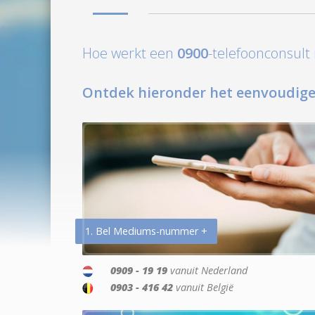
Hoe werkt een
0900
-telefoonconsul
Ontdek hieronder het eenvoudige
1. Bel Mediums-nummer +
0909 - 19 19
vanuit Nederland
0903 - 416 42
vanuit België