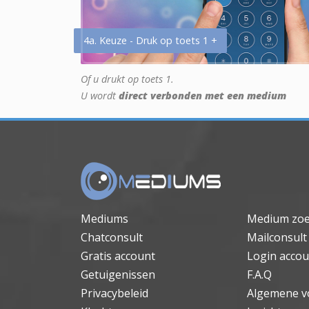
4a. Keuze - Druk op toets 1 +
Of u drukt op toets 1.
U wordt
direct verbonden met een medium
Mediums
Medium zo
Chatconsult
Mailconsult
Gratis account
Login accou
Getuigenissen
F.A.Q
Privacybeleid
Algemene v