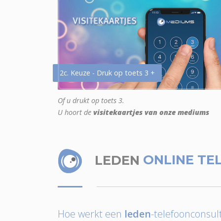
2c. Keuze - Druk op toets 3 +
Of u drukt op toets 3.
U hoort de
visitekaartjes van onze mediums
LEDEN
ONLINE TE
Hoe werkt een
leden
-telefoonconsult