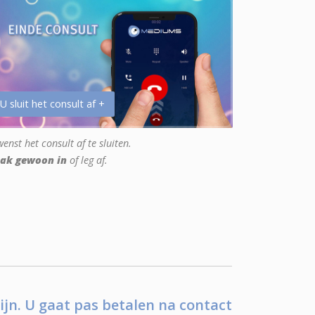
 U sluit het consult af +
enst het consult af te sluiten.
ak gewoon in
of leg af.
ijn. U gaat pas betalen na contact