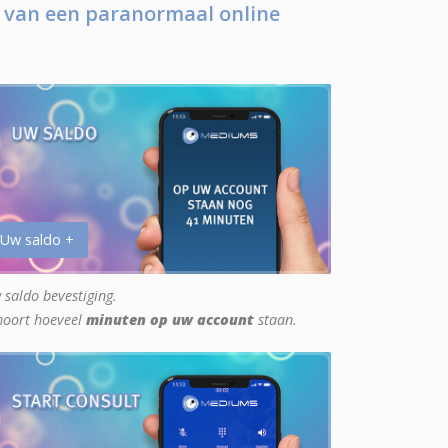
 van een paranormaal online
 Uw saldo +
 saldo bevestiging.
hoort hoeveel
minuten op uw account
staan.