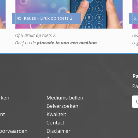
4b. Keuze - Druk op toets 2 +
5.
Of u drukt op toets 2.
Uw
Geef nu de
pincode in van een medium
U 
P
Pa
eken
Mediums bellen
Uw
Belverzoeken
nt
Kwaliteit
Contact
oorwaarden
Disclaimer