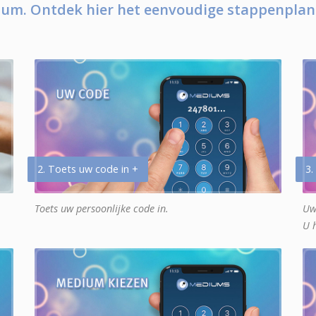
um. Ontdek hier het eenvoudige stappenplan
2. Toets uw code in +
3.
Toets uw persoonlijke code in.
Uw
U 