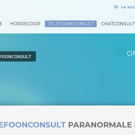
48 ME
E
HOROSCOOP
TELEFOONCONSULT
CHATCONSULT
O
EFOONCONSULT
LEFOONCONSULT
PARANORMALE 