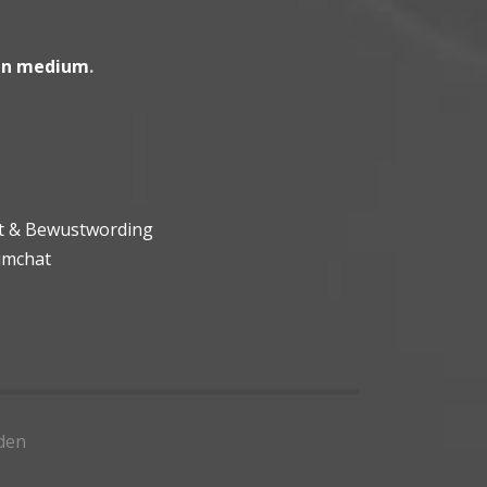
en medium
.
ht & Bewustwording
umchat
den