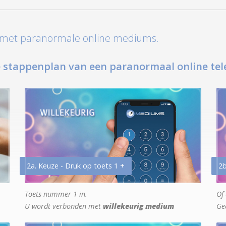
t met paranormale online mediums.
 stappenplan van een paranormaal online tel
2a. Keuze - Druk op toets 1 +
2b
Toets nummer 1 in.
Of 
U wordt verbonden met
willekeurig medium
Ge