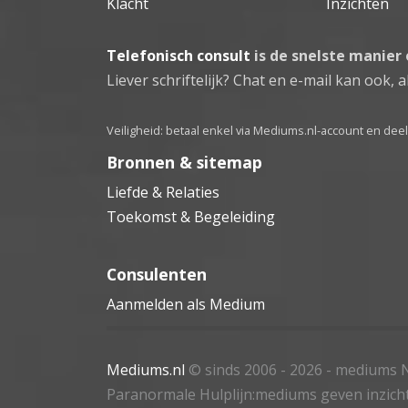
Klacht
Inzichten
Telefonisch consult
is de snelste manier
Liever schriftelijk? Chat en e-mail kan ook, al
Veiligheid: betaal enkel via Mediums.nl-account en de
Bronnen & sitemap
Liefde & Relaties
Toekomst & Begeleiding
Consulenten
Aanmelden als Medium
Mediums.nl
© sinds 2006 - 2026
- mediums N
Paranormale Hulplijn:mediums geven inzich