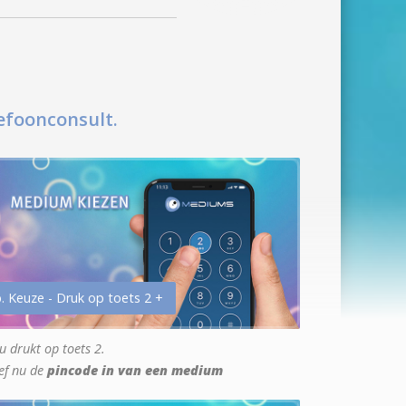
efoonconsult.
. Keuze - Druk op toets 2 +
u drukt op toets 2.
ef nu de
pincode in van een medium