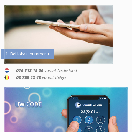
1. Bel lokaal nummer +
010 713 18 50
vanuit Nederland
02 788 12 43
vanuit België