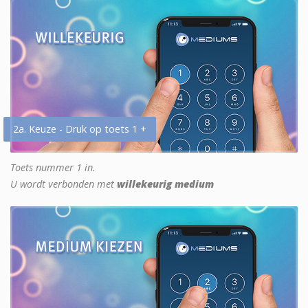
2a. Keuze - Druk op toets 1 +
Toets nummer 1 in.
U wordt verbonden met
willekeurig medium