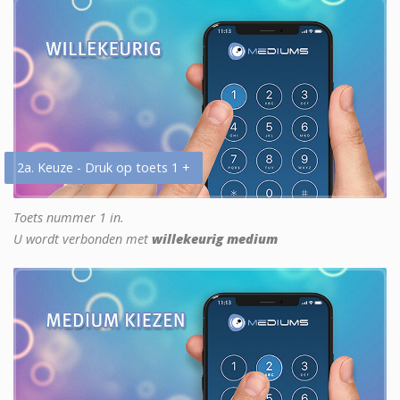
2a. Keuze - Druk op toets 1 +
Toets nummer 1 in.
U wordt verbonden met
willekeurig medium