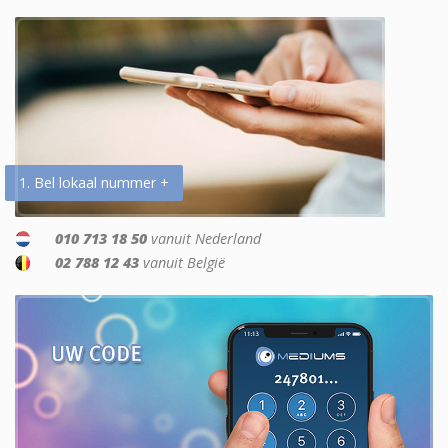
1. Bel lokaal nummer +
010 713 18 50
vanuit Nederland
02 788 12 43
vanuit België