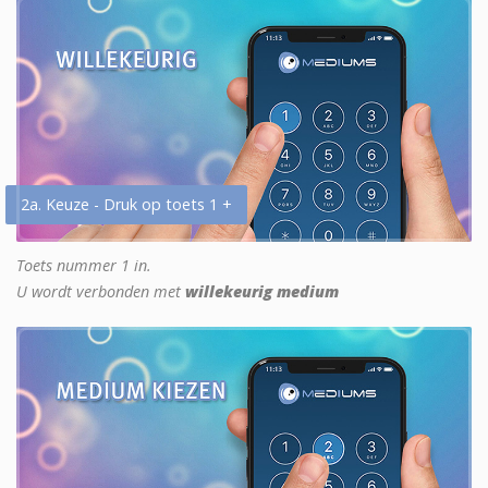
2a. Keuze - Druk op toets 1 +
Toets nummer 1 in.
U wordt verbonden met
willekeurig medium