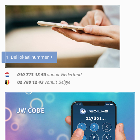
1. Bel lokaal nummer +
010 713 18 50
vanuit Nederland
02 788 12 43
vanuit België